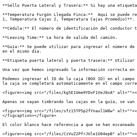
**Sello Puerta Lateral y Trasera:** Si hay una etiqueta
**Temperatura Furgón Llegada Finca:**  Aquí se puede re
1, Temperatura Cajas 2, Temperatura Cajas Promedio)**.

**Cédula:** El número de identificación del conductor t
**Leaving Time:** La hora de salida del camión.

**Guía:** Se puede utilizar para ingresar el número de 
en el mismo día.

**Etiqueta puerta lateral y puerta trasera:** Utilizar 
Una vez que hemos ingresado la información correcta en 
Podemos ingresar el ID de la caja (BOX ID) en el campo 
la caja se completará automáticamente en el campo corre
<figure><img src="/files/kg5E1Ume9YDxF1VeJ8xA" alt=""><
Apenas se vayan timbrando las cajas en la guía, se van 
<figure><img src="/files/sfz15TP5p2fYnaul1W8w" alt=""><
</figcaption></figure>

El color blanco hace referencia a que se han escaneado 
<figure><img src="/files/CzVuZ2PfrJUle1U04epB" alt=""><