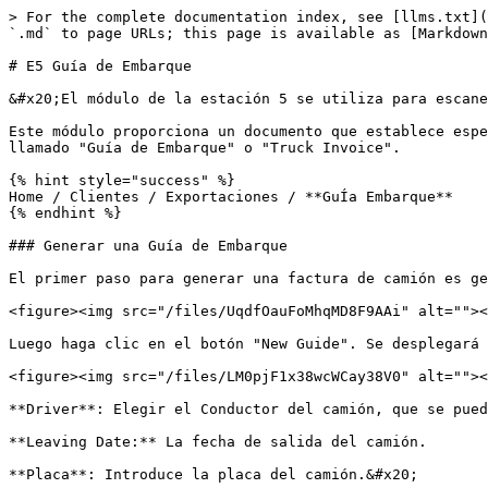
> For the complete documentation index, see [llms.txt](
`.md` to page URLs; this page is available as [Markdown
# E5 Guía de Embarque

&#x20;El módulo de la estación 5 se utiliza para escane
Este módulo proporciona un documento que establece espe
llamado "Guía de Embarque" o "Truck Invoice".

{% hint style="success" %}

Home / Clientes / Exportaciones / **GuÍa Embarque**

{% endhint %}

### Generar una Guía de Embarque

El primer paso para generar una factura de camión es ge
<figure><img src="/files/UqdfOauFoMhqMD8F9AAi" alt=""><
Luego haga clic en el botón "New Guide". Se desplegará 
<figure><img src="/files/LM0pjF1x38wcWCay38V0" alt=""><
**Driver**: Elegir el Conductor del camión, que se pued
**Leaving Date:** La fecha de salida del camión.

**Placa**: Introduce la placa del camión.&#x20;
