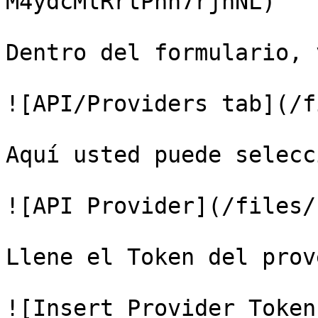
M4ydcMlRrtPhh7rjhNL)

Dentro del formulario, 
![API/Providers tab](/f
Aquí usted puede selecc
![API Provider](/files/
Llene el Token del prov
![Insert Provider Token