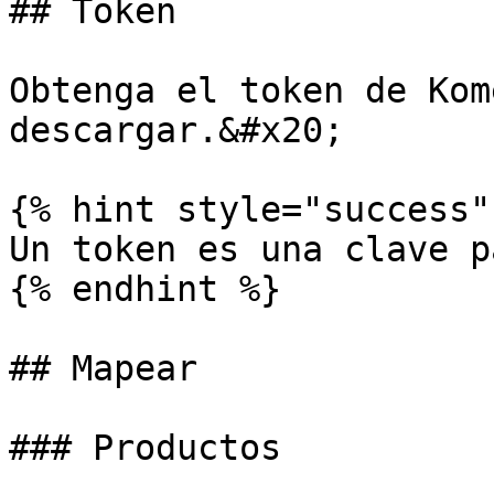
## Token

Obtenga el token de Kom
descargar.&#x20;

{% hint style="success" 
Un token es una clave p
{% endhint %}

## Mapear

### Productos
