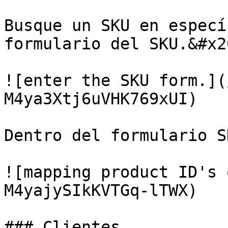
Busque un SKU en especí
formulario del SKU.&#x20
![enter the SKU form.](
M4ya3Xtj6uVHK769xUI)

Dentro del formulario S
![mapping product ID's 
M4yajySIkKVTGq-lTWX)

### Clientes
