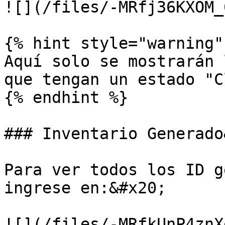
![](/files/-MRfj36KXOM_
{% hint style="warning" 
Aquí solo se mostrarán 
que tengan un estado "C
{% endhint %}

### Inventario Generado
Para ver todos los ID g
ingrese en:&#x20;

![](/files/-MRfkUnP4znX