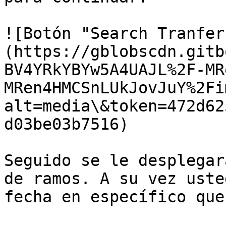
![Botón "Search Tranfer
(https://gblobscdn.gitb
BV4YRkYBYw5A4UAJL%2F-MR
MRen4HMCSnLUkJovJuY%2Fi
alt=media\&token=472d62
d03be03b7516)

Seguido se le desplegar
de ramos. A su vez uste
fecha en específico que 