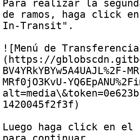
Para realizar la segund
de ramos, haga click en
In-Transit".​‌

![Menú de Transferencia
(https://gblobscdn.gitb
BV4YRkYBYw5A4UAJL%2F-MR
MRf0jO3KvU-YQ6EpANU%2Fi
alt=media\&token=0e623b
1420045f2f3f)

Luego haga click en el 
para continuar.​‌
